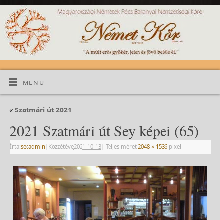
MENÜ
«
Szatmári út 2021
2021 Szatmári út Sey képei (65)
Írta:
secadmin
|
Közzétéve
2021-10-13
|
Teljes méret
2048 × 1536
pixel