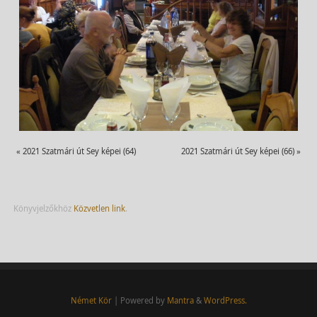
«
2021 Szatmári út Sey képei (64)
2021 Szatmári út Sey képei (66)
»
Könyvjelzőkhöz
Közvetlen link
.
Német Kör
| Powered by
Mantra
&
WordPress.