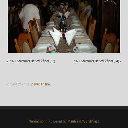
«
2021 Szatmári út Sey képei (62)
2021 Szatmári út Sey képei (64)
»
Könyvjelzőkhöz
Közvetlen link
.
Német Kör
| Powered by
Mantra
&
WordPress.