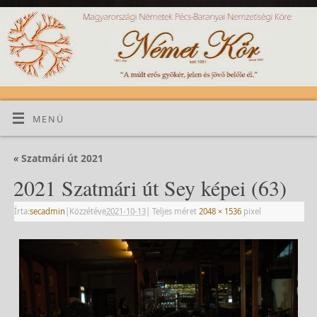
MENÜ
«
Szatmári út 2021
2021 Szatmári út Sey képei (63)
Írta:
secadmin
|
Közzétéve
2021-10-13
|
Teljes méret
2048 × 1536
pixel