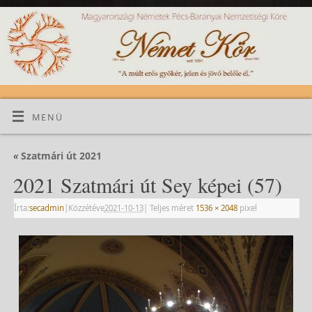
MENÜ
«
Szatmári út 2021
2021 Szatmári út Sey képei (57)
Írta:
secadmin
|
Közzétéve
2021-10-13
|
Teljes méret
1536 × 2048
pixel