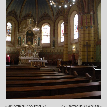
«
2021 Szatmári út Sey képei (56)
2021 Szatmári út Sey képei (58)
»