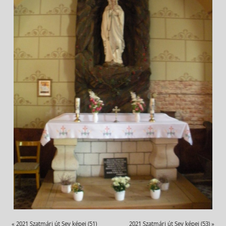
«
2021 Szatmári út Sey képei (51)
2021 Szatmári út Sey képei (53)
»