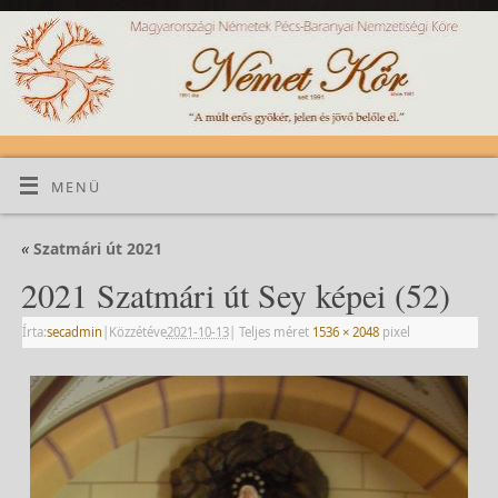
MENÜ
«
Szatmári út 2021
2021 Szatmári út Sey képei (52)
Írta:
secadmin
|
Közzétéve
2021-10-13
|
Teljes méret
1536 × 2048
pixel