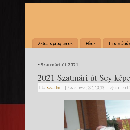
Aktuális programok
Hírek
Információ
«
Szatmári út 2021
2021 Szatmári út Sey képe
Írta:
secadmin
|
Közzétéve
2021-10-13
|
Teljes méret