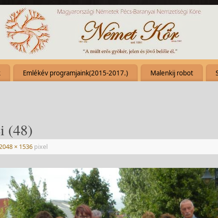
k
Emlékév programjaink(2015-2017.)
Malenkij robot
i (48)
2048 × 1536
pixel