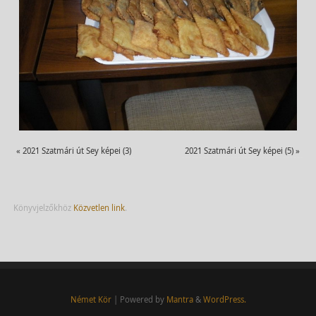
«
2021 Szatmári út Sey képei (3)
2021 Szatmári út Sey képei (5)
»
Könyvjelzőkhöz
Közvetlen link
.
Német Kör
| Powered by
Mantra
&
WordPress.