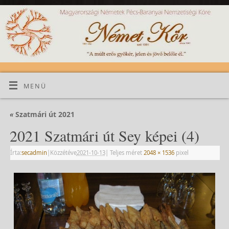
MENÜ
«
Szatmári út 2021
2021 Szatmári út Sey képei (4)
Írta:
secadmin
|
Közzétéve
2021-10-13
|
Teljes méret
2048 × 1536
pixel