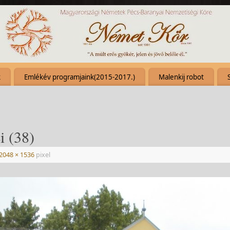
k
Emlékév programjaink(2015-2017.)
Malenkij robot
i (38)
2048 × 1536
pixel