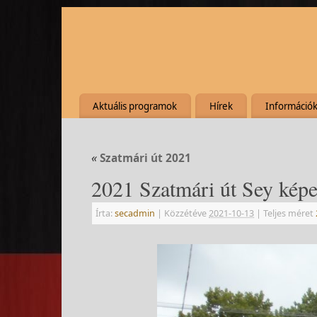
Aktuális programok
Hírek
Információ
«
Szatmári út 2021
2021 Szatmári út Sey képe
Írta:
secadmin
|
Közzétéve
2021-10-13
|
Teljes méret