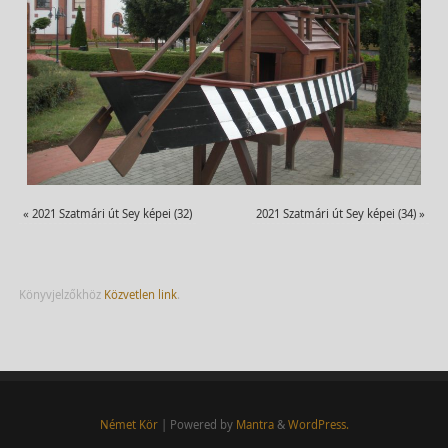
«
2021 Szatmári út Sey képei (32)
2021 Szatmári út Sey képei (34)
»
Könyvjelzőkhöz
Közvetlen link
.
Német Kör
| Powered by
Mantra
&
WordPress.