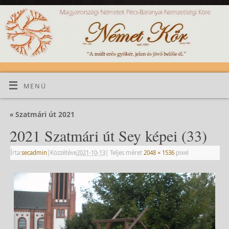
MENÜ
«
Szatmári út 2021
2021 Szatmári út Sey képei (33)
Írta:
secadmin
|
Közzétéve
2021-10-13
|
Teljes méret
2048 × 1536
pixel