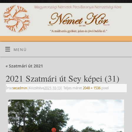
MENÜ
«
Szatmári út 2021
2021 Szatmári út Sey képei (31)
Írta:
secadmin
|
Közzétéve
2021-10-13
|
Teljes méret
2048 × 1536
pixel