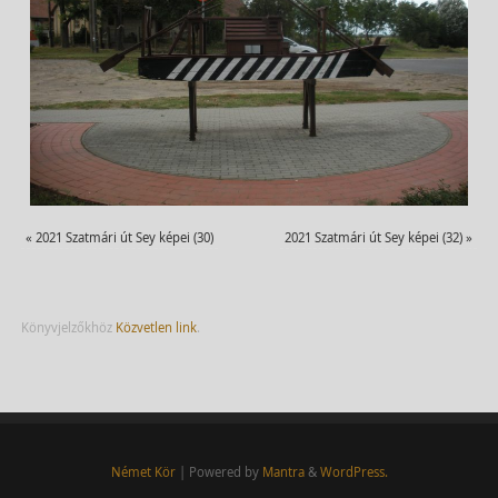
«
2021 Szatmári út Sey képei (30)
2021 Szatmári út Sey képei (32)
»
Könyvjelzőkhöz
Közvetlen link
.
Német Kör
| Powered by
Mantra
&
WordPress.