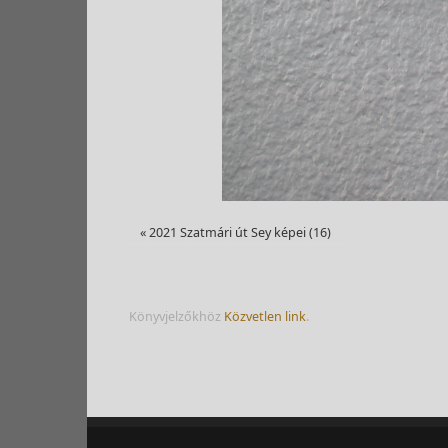
«
2021 Szatmári út Sey képei (16)
Könyvjelzőkhöz
Közvetlen link
.