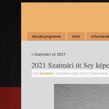
Aktuális programok
Hírek
Információ
«
Szatmári út 2021
2021 Szatmári út Sey képe
Írta:
secadmin
|
Közzétéve
2021-10-13
|
Teljes méret