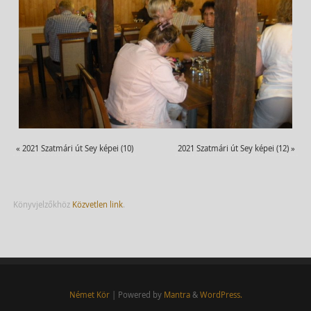
«
2021 Szatmári út Sey képei (10)
2021 Szatmári út Sey képei (12)
»
Könyvjelzőkhöz
Közvetlen link
.
Német Kör
| Powered by
Mantra
&
WordPress.