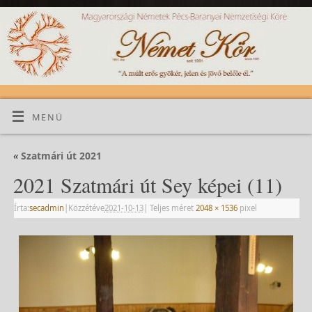
MENÜ
«
Szatmári út 2021
2021 Szatmári út Sey képei (11)
Írta:
secadmin
|
Közzétéve
2021-10-13
|
Teljes méret
2048 × 1536
pixel