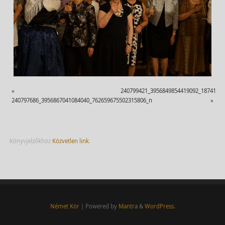
«
240799421_3956849854419092_1874159
240797686_3956867041084040_762659675502315806_n
»
Könyvjelzőkhöz
Közvetlen link
.
Német Kör
| Powered by
Mantra
&
WordPress.