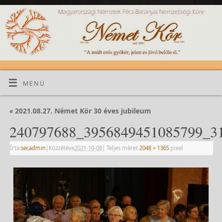
MENÜ
«
2021.08.27. Német Kör 30 éves jubileum
240797688_3956849451085799_3
Írta:
secadmin
|
Közzétéve
2021-10-08
|
Teljes méret
2048 × 1365
pixel