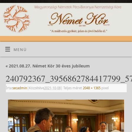
MENÜ
«
2021.08.27. Német Kör 30 éves jubileum
240792367_3956862784417799_5
Írta:
secadmin
|
Közzétéve
2021-10-08
|
Teljes méret
2048 × 1365
pixel