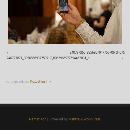
«
240787360_3956867047750706_3407554
240777871_3956866937750717_8085966977694452031_n
»
Könyvjelzőkhöz
Közvetlen link
.
Német Kör
| Powered by
Mantra
&
WordPress.