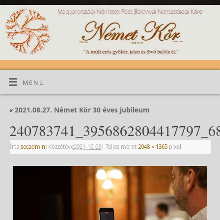
MENÜ
«
2021.08.27. Német Kör 30 éves jubileum
240783741_3956862804417797_6
Írta:
secadmin
|
Közzétéve
2021-10-08
|
Teljes méret
2048 × 1365
pixel