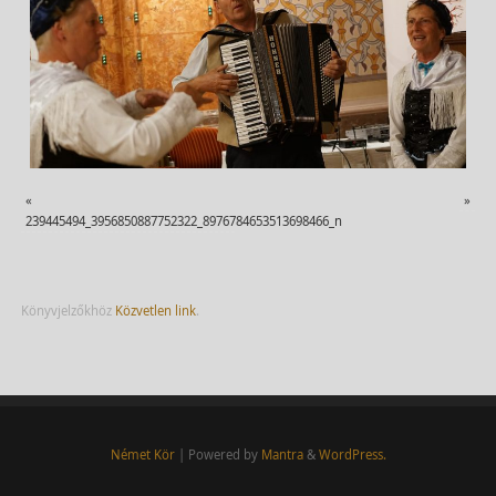
«
»
239445494_3956850887752322_8976784653513698466_n
Könyvjelzőkhöz
Közvetlen link
.
Német Kör
| Powered by
Mantra
&
WordPress.