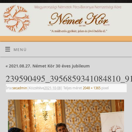
MENÜ
«
2021.08.27. Német Kör 30 éves jubileum
239590495_3956859341084810_9
Írta:
secadmin
|
Közzétéve
2021-10-08
|
Teljes méret
2048 × 1365
pixel