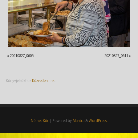
«
20210827_0605
20210827_0611
»
Könyvjelzőkhöz
Közvetlen link
.
Német Kör
| Powered by
Mantra
&
WordPress.