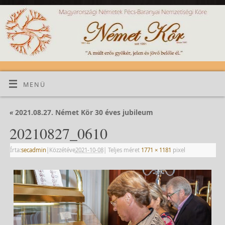
MENÜ
«
2021.08.27. Német Kör 30 éves jubileum
20210827_0610
Írta:
secadmin
|
Közzétéve
2021-10-08
|
Teljes méret
1771 × 1181
pixel