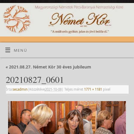
MENÜ
«
2021.08.27. Német Kör 30 éves jubileum
20210827_0601
Írta:
secadmin
|
Közzétéve
2021-10-08
|
Teljes méret
1771 × 1181
pixel