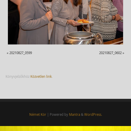
«
20210827_0599
20210827_0602
»
Könyvjelzőkhöz
Közvetlen link
.
Német Kör
| Powered by
Mantra
&
WordPress.