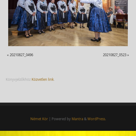
«
20210827_0496
20210827_0523
»
Könyvjelzőkhöz
Közvetlen link
.
Német Kör
| Powered by
Mantra
&
WordPress.