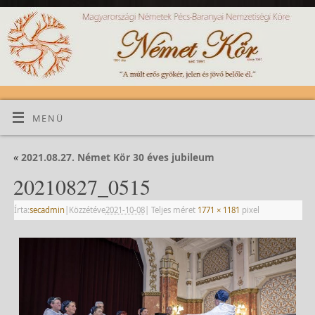
MENÜ
«
2021.08.27. Német Kör 30 éves jubileum
20210827_0515
Írta:
secadmin
|
Közzétéve
2021-10-08
|
Teljes méret
1771 × 1181
pixel