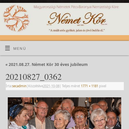
MENÜ
«
2021.08.27. Német Kör 30 éves jubileum
20210827_0362
Írta:
secadmin
|
Közzétéve
2021-10-08
|
Teljes méret
1771 × 1181
pixel