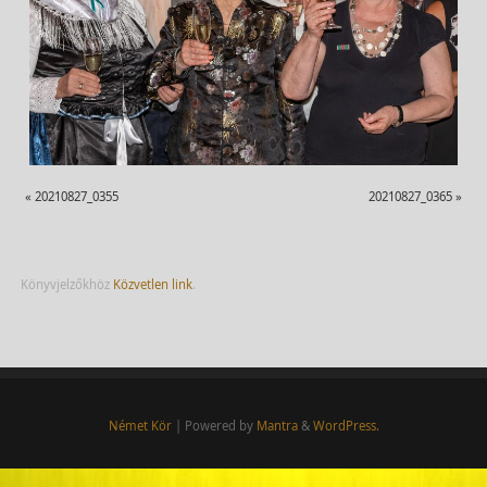
«
20210827_0355
20210827_0365
»
Könyvjelzőkhöz
Közvetlen link
.
Német Kör
| Powered by
Mantra
&
WordPress.