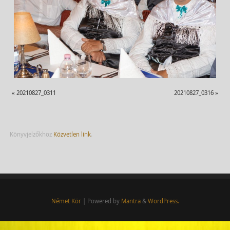
«
20210827_0311
20210827_0316
»
Könyvjelzőkhöz
Közvetlen link
.
Német Kör
| Powered by
Mantra
&
WordPress.