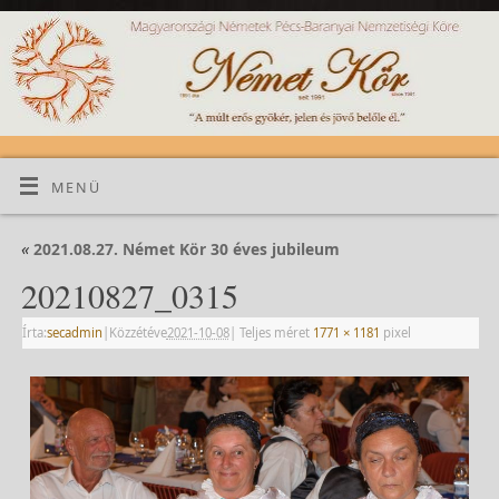
MENÜ
«
2021.08.27. Német Kör 30 éves jubileum
20210827_0315
Írta:
secadmin
|
Közzétéve
2021-10-08
|
Teljes méret
1771 × 1181
pixel