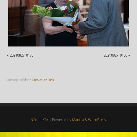
«
20210827_0178
20210827_0180
»
Könyvjelzőkhöz
Közvetlen link
.
Német Kör
| Powered by
Mantra
&
WordPress.