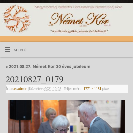
MENÜ
«
2021.08.27. Német Kör 30 éves jubileum
20210827_0179
Írta:
secadmin
|
Közzétéve
2021-10-08
|
Teljes méret
1771 × 1181
pixel