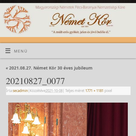
MENÜ
«
2021.08.27. Német Kör 30 éves jubileum
20210827_0077
Írta:
secadmin
|
Közzétéve
2021-10-08
|
Teljes méret
1771 × 1181
pixel