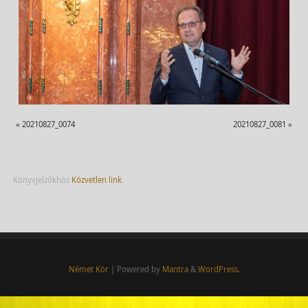
«
20210827_0074
20210827_0081
»
Könyvjelzőkhöz
Közvetlen link
.
Német Kör
| Powered by
Mantra
&
WordPress.