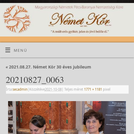
MENÜ
«
2021.08.27. Német Kör 30 éves jubileum
20210827_0063
Írta:
secadmin
|
Közzétéve
2021-10-08
|
Teljes méret
1771 × 1181
pixel