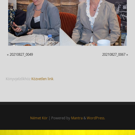
«
20210827_0049
20210827_0067
»
Könyvjelzőkhöz
Közvetlen link
.
Német Kör
| Powered by
Mantra
&
WordPress.