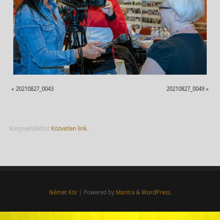
«
20210827_0043
20210827_0049
»
Könyvjelzőkhöz
Közvetlen link
.
Német Kör
| Powered by
Mantra
&
WordPress.