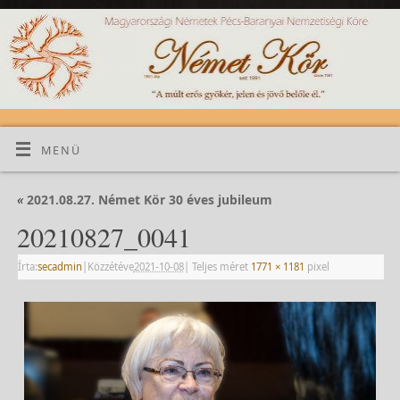
MENÜ
«
2021.08.27. Német Kör 30 éves jubileum
20210827_0041
Írta:
secadmin
|
Közzétéve
2021-10-08
|
Teljes méret
1771 × 1181
pixel