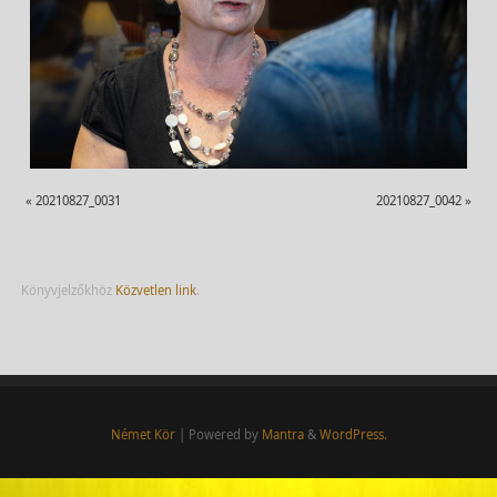
«
20210827_0031
20210827_0042
»
Könyvjelzőkhöz
Közvetlen link
.
Német Kör
| Powered by
Mantra
&
WordPress.