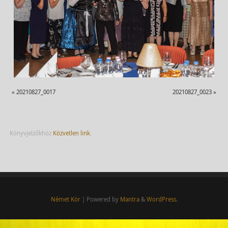
«
20210827_0017
20210827_0023
»
Könyvjelzőkhöz
Közvetlen link
.
Német Kör
| Powered by
Mantra
&
WordPress.