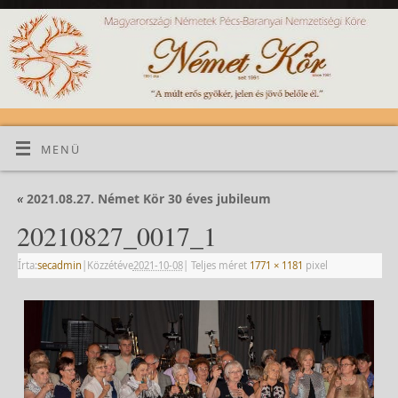
MENÜ
«
2021.08.27. Német Kör 30 éves jubileum
20210827_0017_1
Írta:
secadmin
|
Közzétéve
2021-10-08
|
Teljes méret
1771 × 1181
pixel