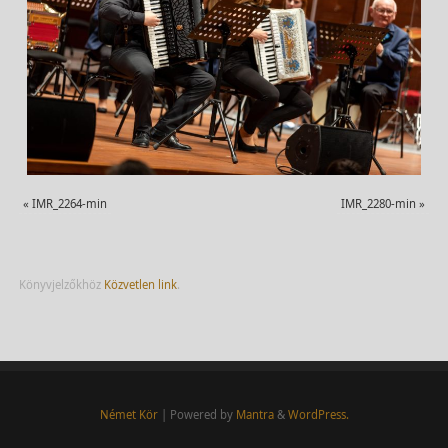
«
IMR_2264-min
IMR_2280-min
»
Könyvjelzőkhöz
Közvetlen link
.
Német Kör
| Powered by
Mantra
&
WordPress.