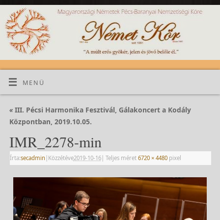
MENÜ
«
III. Pécsi Harmonika Fesztivál, Gálakoncert a Kodály
Központban, 2019.10.05.
IMR_2278-min
Írta:
secadmin
|
Közzétéve
2019-10-16
|
Teljes méret
6720 × 4480
pixel