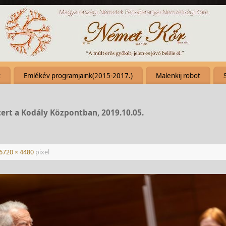
k
Emlékév programjaink(2015-2017.)
Malenkij robot
cert a Kodály Központban, 2019.10.05.
6720 × 4480
pixel