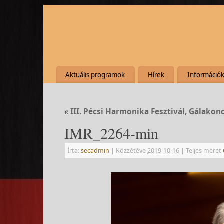
Aktuális programok
Hírek
Információ
«
III. Pécsi Harmonika Fesztivál, Gálakon
IMR_2264-min
Írta:
secadmin
|
Közzétéve
2019-10-16
|
Teljes méret