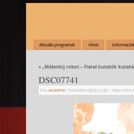
Aktuális programok
Hírek
Információ
«
„Málenkij robot – Fiatal kutatók kutatá
DSC07741
Írta:
secadmin
|
Közzétéve
2018-11-30
|
Teljes méret