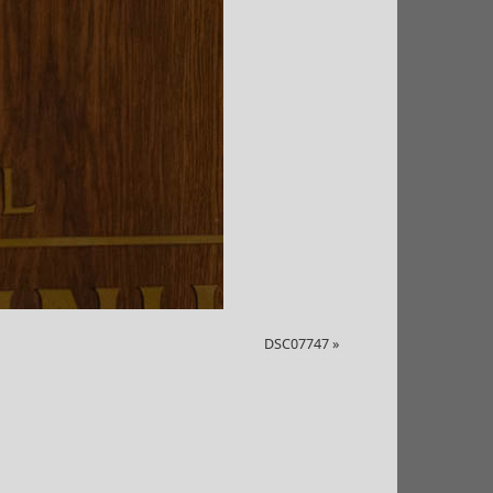
DSC07747
»