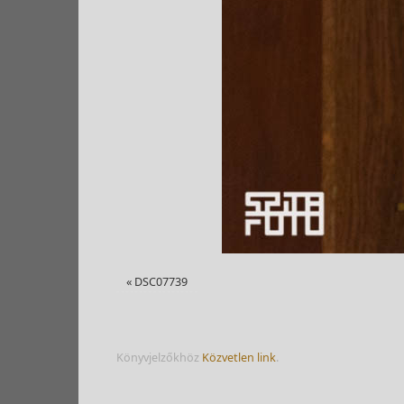
«
DSC07739
Könyvjelzőkhöz
Közvetlen link
.