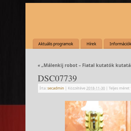
Aktuális programok
Hírek
Információ
«
„Málenkij robot – Fiatal kutatók kutatá
DSC07739
Írta:
secadmin
|
Közzétéve
2018-11-30
|
Teljes méret