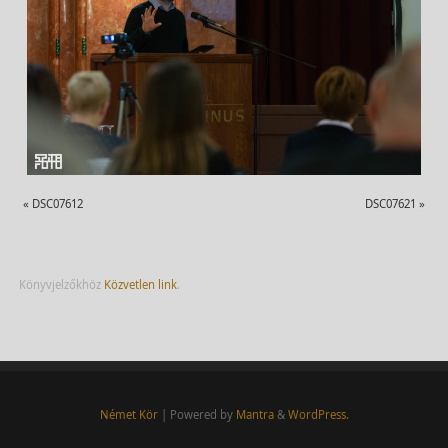
«
DSC07612
DSC07621
»
Könyvjelzőkhöz
Közvetlen link
.
Német Kör
| Powered by
Mantra
&
WordPress.