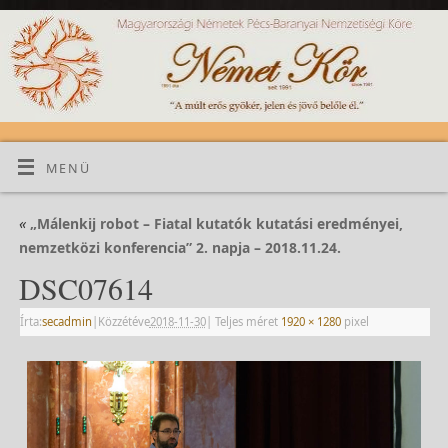
MENÜ
«
„Málenkij robot – Fiatal kutatók kutatási eredményei,
nemzetközi konferencia” 2. napja – 2018.11.24.
DSC07614
Írta:
secadmin
|
Közzétéve
2018-11-30
|
Teljes méret
1920 × 1280
pixel