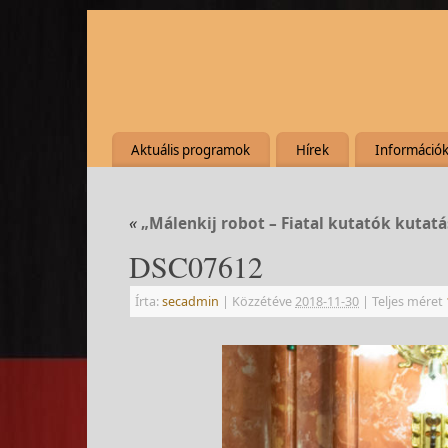
Aktuális programok
Hírek
Információ
«
„Málenkij robot – Fiatal kutatók kutatá
DSC07612
Írta:
secadmin
|
Közzétéve
2018-11-30
|
Teljes méret