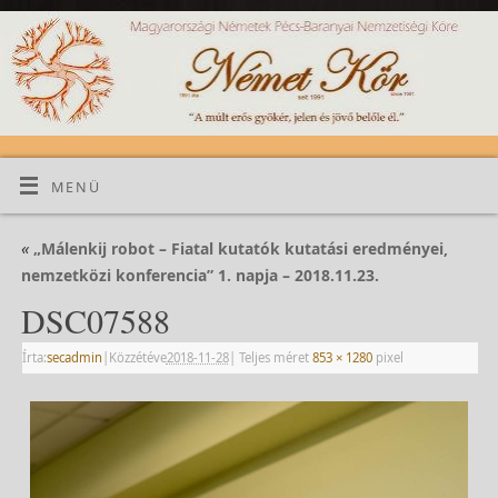
MENÜ
«
„Málenkij robot – Fiatal kutatók kutatási eredményei,
nemzetközi konferencia” 1. napja – 2018.11.23.
DSC07588
Írta:
secadmin
|
Közzétéve
2018-11-28
|
Teljes méret
853 × 1280
pixel