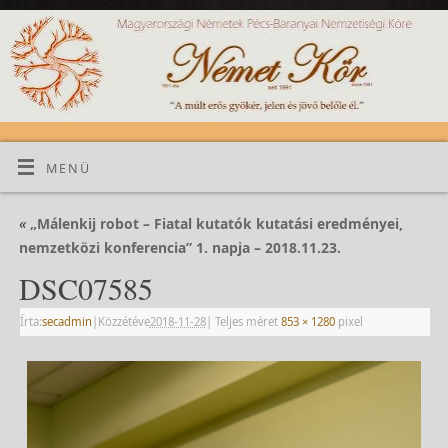
MENÜ
«
„Málenkij robot – Fiatal kutatók kutatási eredményei,
nemzetközi konferencia” 1. napja – 2018.11.23.
DSC07585
Írta:
secadmin
|
Közzétéve
2018-11-28
|
Teljes méret
853 × 1280
pixel