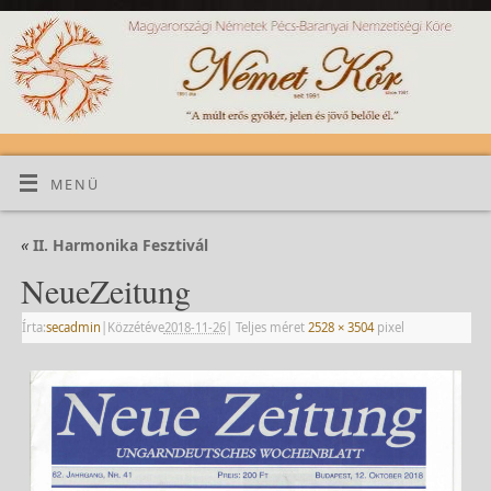
MENÜ
«
II. Harmonika Fesztivál
NeueZeitung
Írta:
secadmin
|
Közzétéve
2018-11-26
|
Teljes méret
2528 × 3504
pixel