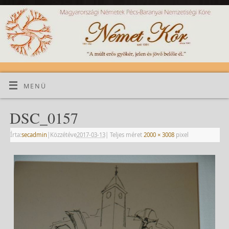
MENÜ
DSC_0157
Írta:
secadmin
|
Közzétéve
2017-03-13
|
Teljes méret
2000 × 3008
pixel