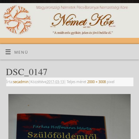
MENÜ
DSC_0147
Írta:
secadmin
|
Közzétéve
2017-03-13
|
Teljes méret
2000 × 3008
pixel