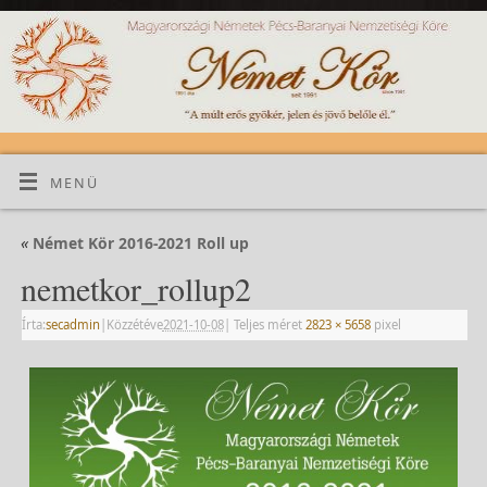
MENÜ
«
Német Kör 2016-2021 Roll up
nemetkor_rollup2
Írta:
secadmin
|
Közzétéve
2021-10-08
|
Teljes méret
2823 × 5658
pixel