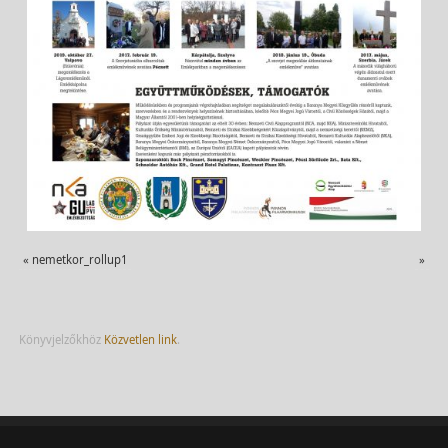
«
nemetkor_rollup1
»
Könyvjelzőkhöz
Közvetlen link
.