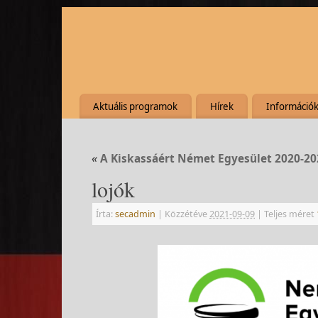
Aktuális programok
Hírek
Információ
«
A Kiskassáért Német Egyesület 2020-2
lojók
Írta:
secadmin
|
Közzétéve
2021-09-09
|
Teljes méret