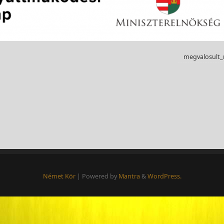
megvalosult
Német Kör
| Powered by
Mantra
&
WordPress.