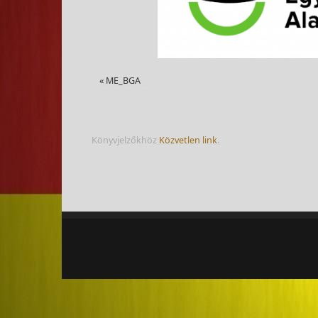
«
ME_BGA
Könyvjelzőkhöz
Közvetlen link
.