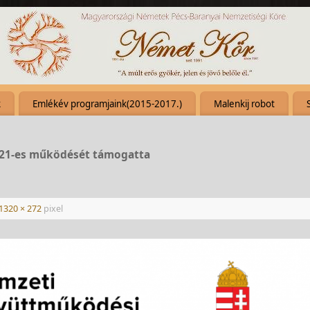
k
Emlékév programjaink(2015-2017.)
Malenkij robot
021-es működését támogatta
1320 × 272
pixel