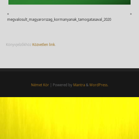
«
»
megvalosult_magyarorszag_kormanyanak_tamogatasaval_2020
Könyvjelzőkhöz
Közvetlen link
.
Német Kör
| Powered by
Mantra
&
WordPress.