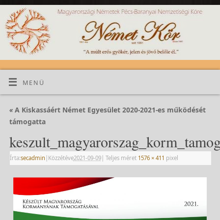
MENÜ
«
A Kiskassáért Német Egyesület 2020-2021-es működését
támogatta
keszult_magyarorszag_korm_tamog
Írta:
secadmin
|
Közzétéve
2021-09-09
|
Teljes méret
1576 × 411
pixel