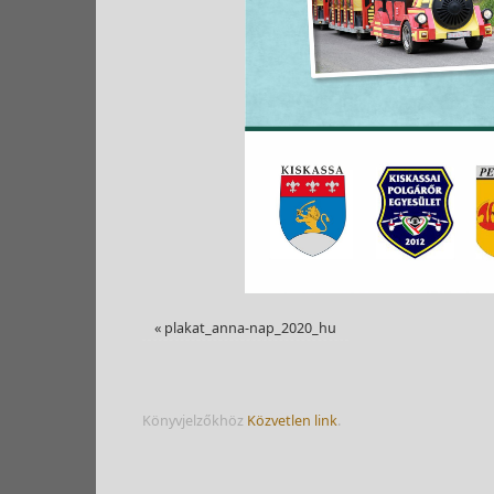
«
plakat_anna-nap_2020_hu
Könyvjelzőkhöz
Közvetlen link
.