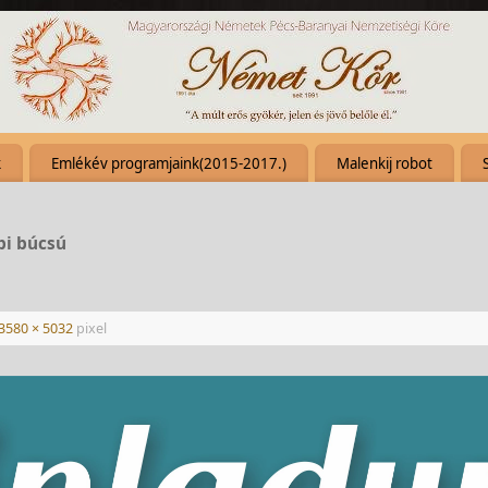
k
Emlékév programjaink(2015-2017.)
Malenkij robot
pi búcsú
3580 × 5032
pixel