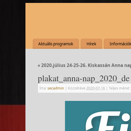
Aktuális programok
Hírek
Információ
«
2020.július 24-25-26. Kiskassán Anna na
plakat_anna-nap_2020_de
Írta:
secadmin
|
Közzétéve
2020-07-16
|
Teljes méret