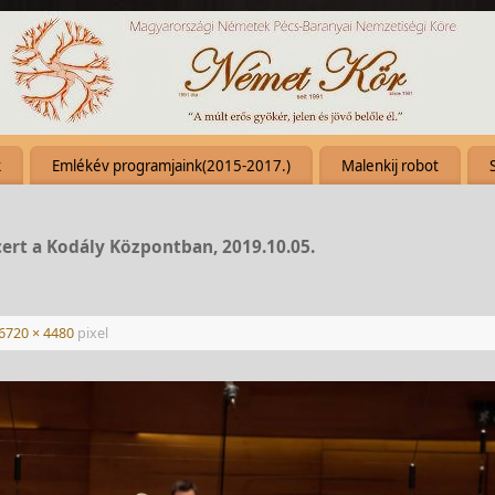
k
Emlékév programjaink(2015-2017.)
Malenkij robot
cert a Kodály Központban, 2019.10.05.
6720 × 4480
pixel