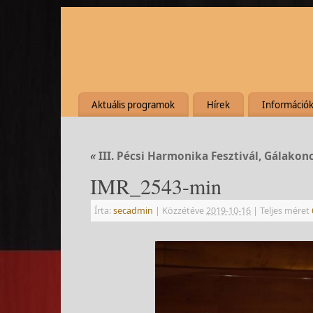
Aktuális programok
Hírek
Információ
«
III. Pécsi Harmonika Fesztivál, Gálakon
IMR_2543-min
Írta:
secadmin
|
Közzétéve
2019-10-16
|
Teljes méret