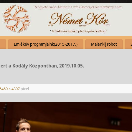
k
Emlékév programjaink(2015-2017.)
Malenkij robot
cert a Kodály Központban, 2019.10.05.
6460 × 4307
pixel