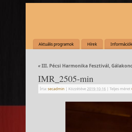
Aktuális programok
Hírek
Információ
«
III. Pécsi Harmonika Fesztivál, Gálakon
IMR_2505-min
Írta:
secadmin
|
Közzétéve
2019-10-16
|
Teljes méret