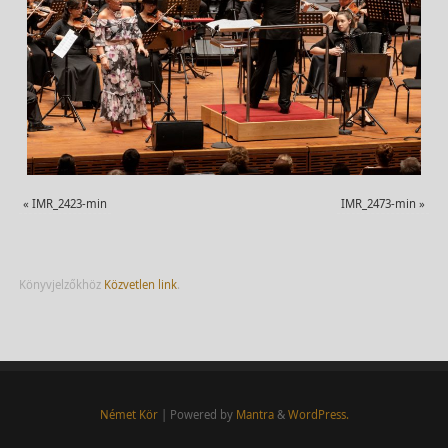
«
IMR_2423-min
IMR_2473-min
»
Könyvjelzőkhöz
Közvetlen link
.
Német Kör
| Powered by
Mantra
&
WordPress.