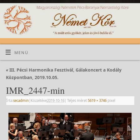
MENÜ
«
III. Pécsi Harmonika Fesztivál, Gálakoncert a Kodály
Központban, 2019.10.05.
IMR_2447-min
Írta:
secadmin
|
Közzétéve
2019-10-16
|
Teljes méret
5619 × 3746
pixel