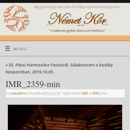
MENÜ
«
III. Pécsi Harmonika Fesztivál, Gálakoncert a Kodály
Központban, 2019.10.05.
IMR_2359-min
Írta:
secadmin
|
Közzétéve
2019-10-16
|
Teljes méret
6391 × 3595
pixel