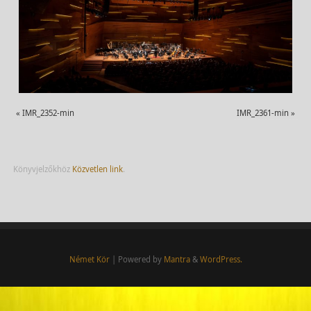
«
IMR_2352-min
IMR_2361-min
»
Könyvjelzőkhöz
Közvetlen link
.
Német Kör
| Powered by
Mantra
&
WordPress.