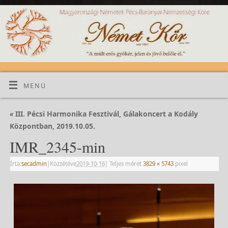
MENÜ
«
III. Pécsi Harmonika Fesztivál, Gálakoncert a Kodály
Központban, 2019.10.05.
IMR_2345-min
Írta:
secadmin
|
Közzétéve
2019-10-16
|
Teljes méret
3829 × 5743
pixel