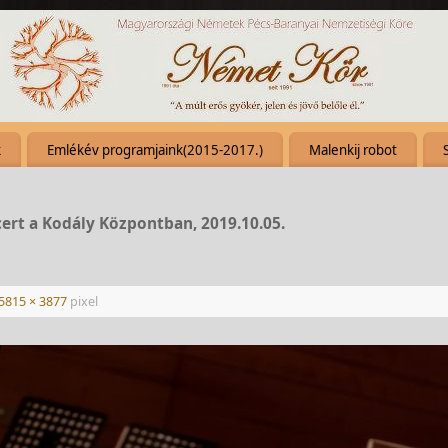
k
Emlékév programjaink(2015-2017.)
Malenkij robot
cert a Kodály Központban, 2019.10.05.
5815 × 3877
pixel