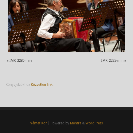
«
IMR_2280-min
IMR_2295-min
»
Könyvjelzőkhöz
Közvetlen link
.
Német Kör
| Powered by
Mantra
&
WordPress.