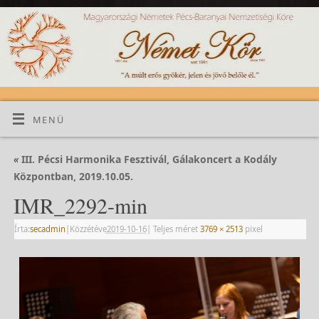
MENÜ
«
III. Pécsi Harmonika Fesztivál, Gálakoncert a Kodály
Központban, 2019.10.05.
IMR_2292-min
Írta:
secadmin
|
Közzétéve
2019-10-16
|
Teljes méret
3769 × 2513
pixel