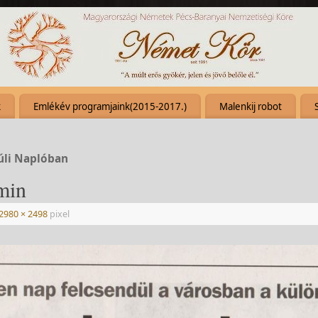
k
Emlékév programjaink(2015-2017.)
Malenkij robot
túli Naplóban
min
2980 × 2498
pixel