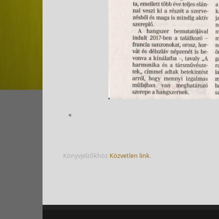
«
Könyvjelzőkhöz
Közvetlen link
.