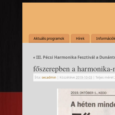
Aktuális programok
Hírek
Információ
«
III. Pécsi Harmonika Fesztivál a Dunán
főszerepben a harmonika-
Írta:
secadmin
|
Közzétéve
2019-10-03
|
Teljes méret