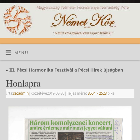
MENÜ
«
III. Pécsi Harmonika Fesztivál a Pécsi Hírek újságban
Honlapra
Írta:
secadmin
|
Közzétéve
2019-08-30
|
Teljes méret
3504 × 2528
pixel