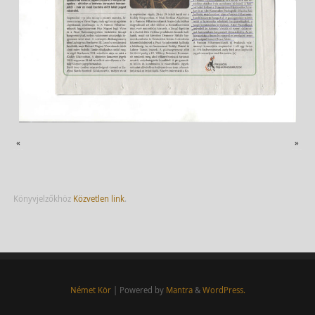
«
»
Könyvjelzőkhöz
Közvetlen link
.
Német Kör
| Powered by
Mantra
&
WordPress.